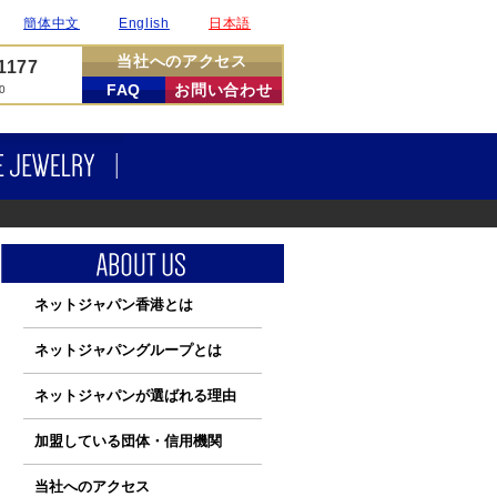
簡体中文
English
日本語
当社へのアクセス
-1177
FAQ
お問い合わせ
00
DIAMONDS
FINE JEWELRY
ネットジャパン香港とは
ネットジャパングループとは
ネットジャパンが選ばれる理由
加盟している団体・信用機関
当社へのアクセス