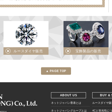
ルースダイヤ販売
宝飾製品の販売
▲ PAGE TOP
ABOUT US
BUY & 
ネットジャパン香港とは
ルースダイヤ販
ネットジャパングループとは
4Cと蛍光性に