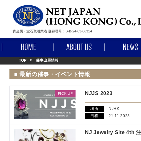
貴金属・宝石取引業者 登録番号：B-B-24-03-06314
HOME
ABOUT US
TOP
催事出展情報
■ 最新の催事・イベント情報
NJJS 2023
PICK UP
場所
NJHK
日程
21.11.2023
NJ Jewelry Site 4t