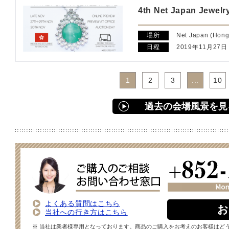
4th Net Japan Jewelry
場所
Net Japan (Hong
日程
2019年11月27日
1
2
3
...
10
過去の会場風景を見
よくある質問はこちら
お
当社への行き方はこちら
※ 当社は業者様専用となっております。商品のご購入をお考えのお客様はど