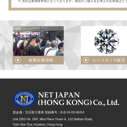
※ 当社は業者様専用となっております。商品のご購入をお考えのお客様はど
催事出展情報
ルースダイヤ販売
貴金属・宝石取引業者 登録番号：B-B-24-03-06314
Unit 2502-04, 25/F, Mira Place Tower A, 132 Nathan Road,
Tsim Sha Tsui, Kowloon, Hong Kong